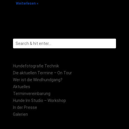
Weiterlesen »
Hundefotografie Technik
Die aktuellen Termine – On Tour
Wer ist die Windhundgang?
Aktuelles
Terminvereinbarung
Hunde Im Studio – Workshop
In der Presse
Galerien