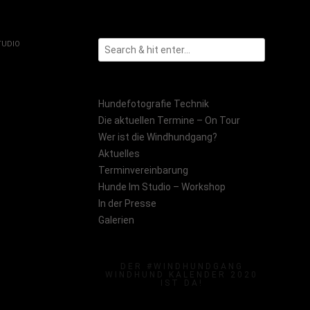
TUDIO
Hundefotografie Technik
Die aktuellen Termine – On Tour
Wer ist die Windhundgang?
Aktuelles
Terminvereinbarung
Hunde Im Studio – Workshop
In der Presse
Galerien
DER #WINDHUNDGANG
WINDHUND KALENDER 2020
IST DA!