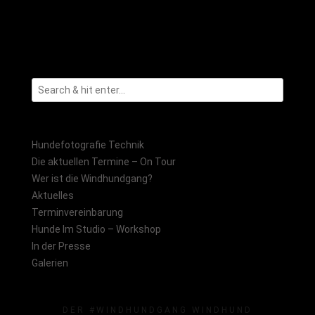
Hundefotografie Technik
Die aktuellen Termine – On Tour
Wer ist die Windhundgang?
Aktuelles
Terminvereinbarung
Hunde Im Studio – Workshop
In der Presse
Galerien
DER #WINDHUNDGANG WINDHUND