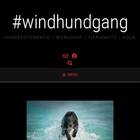
#windhundgang
HUNDEFOTOGRAFIE – WORKSHOP – TIERSCHUTZ – KÖLN
MENU