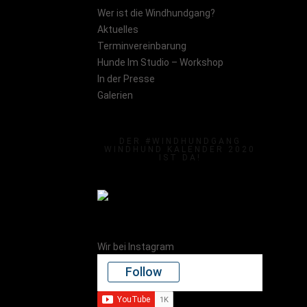
Wer ist die Windhundgang?
Aktuelles
Terminvereinbarung
Hunde Im Studio – Workshop
In der Presse
Galerien
DER #WINDHUNDGANG
WINDHUND KALENDER 2020
IST DA!
Wir bei Instagram
Follow