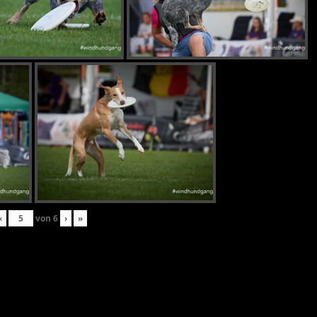
‹
von
6
›
»