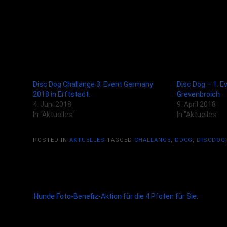
Gefällt mir:
Ähnliche Beiträge
Disc Dog Challange 3. Event Germany
Disc Dog – 1. E
2018 in Erftstadt.
Grevenbroich
4. Juni 2018
9. April 2018
In "Aktuelles"
In "Aktuelles"
POSTED IN
AKTUELLES
TAGGED
CHALLANGE
,
DDCG
,
DISCDOG
Post
Hunde Foto-Benefiz-Aktion für die 4 Pfoten für Sie.
navigation