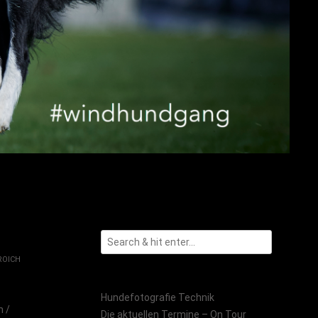
ROICH
Hundefotografie Technik
h /
Die aktuellen Termine – On Tour