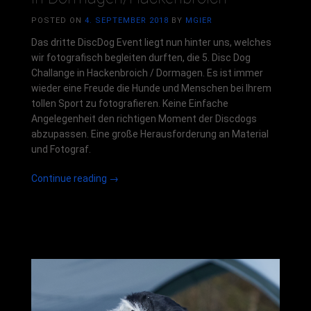
POSTED ON
4. SEPTEMBER 2018
BY
MGIER
Das dritte DiscDog Event liegt nun hinter uns, welches
wir fotografisch begleiten durften, die 5. Disc Dog
Challange in Hackenbroich / Dormagen. Es ist immer
wieder eine Freude die Hunde und Menschen bei Ihrem
tollen Sport zu fotografieren. Keine Einfache
Angelegenheit den richtigen Moment der Discdogs
abzupassen. Eine große Herausforderung an Material
und Fotograf.
„5.
Continue reading
→
Event
&
Finale
DDCG
2018
Finale
in
Dormagen/Hackenbroich“