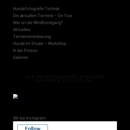
Hundefotografie Technik
Die aktuellen Termine – On Tour
Wer ist die Windhundgang?
Aktuelles
Terminvereinbarung
Hunde Im Studio – Workshop
In der Presse
Galerien
DER #WINDHUNDGANG WINDHUND
KALENDER 2020 IST DA!
Wir bei Instagram
Follow