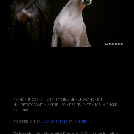
Der feuchte Kuss im Flickr
Explore !
#WINDHUNDGANG
>
WER IST DIE WINDHUNDGANG? EIN
HUNDEFOTOGRAF?
>
AKTUELLES
>
DER FEUCHTE KUSS IM FLICKR
EXPLORE !
POSTED ON
17. JANUAR 2018
BY
MGIER
Es ist mir eine sehr große Ehere, daß Flickr uns in seine