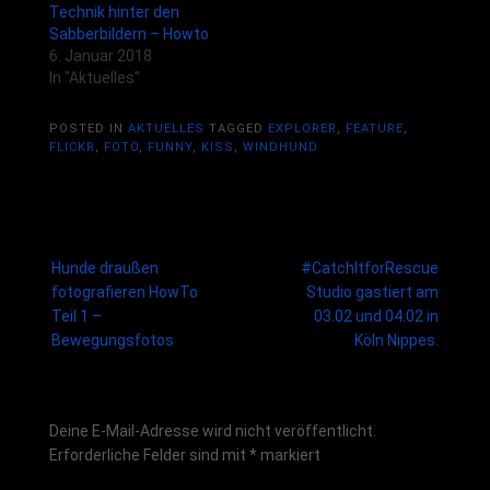
Technik hinter den
Sabberbildern – Howto
6. Januar 2018
In "Aktuelles"
POSTED IN
AKTUELLES
TAGGED
EXPLORER
,
FEATURE
,
FLICKR
,
FOTO
,
FUNNY
,
KISS
,
WINDHUND
Post
Hunde draußen
#CatchItforRescue
navigation
fotografieren HowTo
Studio gastiert am
Teil 1 –
03.02 und 04.02 in
Bewegungsfotos
Köln Nippes.
Schreibe einen Kommentar
Deine E-Mail-Adresse wird nicht veröffentlicht.
Erforderliche Felder sind mit
*
markiert