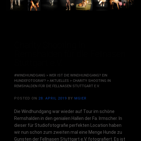
Charity Shooting in
Remshalden für die Fellnasen
Stuttgart e.V.
#WINDHUNDGANG
>
WER IST DIE WINDHUNDGANG? EIN
HUNDEFOTOGRAF?
>
AKTUELLES
>
CHARITY SHOOTING IN
REMSHALDEN FÜR DIE FELLNASEN STUTTGART E.V.
POSTED ON
28. APRIL 2019
BY
MGIER
Die Windhundgang war wieder auf Tour im schöne
Remshalden in den genialen Hallen der Fa. Irmscher. In
dieser für Studiofotografie perfekten Location haben
wir nun schon zum zweiten mal eine Menge Hunde zu
Gunsten der Fellnasen Stuttgart e.V. fotografiert. Es ist