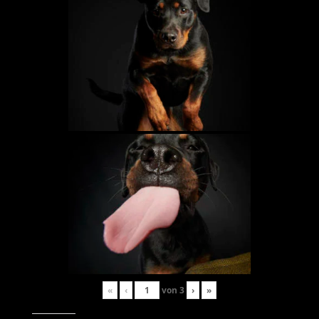
«
‹
von
3
›
»