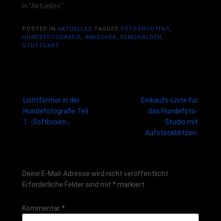
In "Aktuelles"
POSTED IN
AKTUELLES
TAGGED
FOTOSHOOTING
,
HUNDEFOTOGRAFIE
,
IRMSCHER
,
REMSHALDEN
,
STUTTGART
Post
Lichtformer in der
Einkaufs-Liste für
navigation
Hundefotografie Teil
das Hundefoto-
1. -Softboxen-,
Studio mit
Aufsteckblitzen:
Schreibe einen Kommentar
Deine E-Mail-Adresse wird nicht veröffentlicht.
Erforderliche Felder sind mit
*
markiert
Kommentar
*