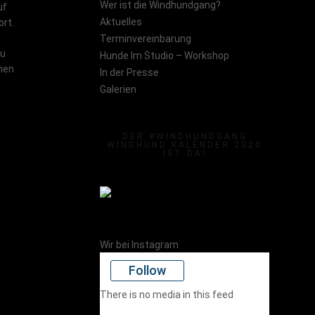
Wer ist die Windhundgang?
uf
Aktuelles
ort.
Terminvereinbarung
zu
Hunde Im Studio – Workshop
hen
In der Presse
Galerien
DER #WINDHUNDGANG
WINDHUND KALENDER 2020
IST DA!
Wir bei Instagram
Follow
There is no media in this feed