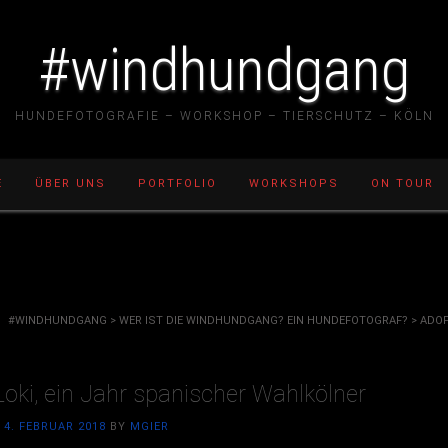
#windhundgang
HUNDEFOTOGRAFIE – WORKSHOP – TIERSCHUTZ – KÖLN
E
ÜBER UNS
PORTFOLIO
WORKSHOPS
ON TOUR
#WINDHUNDGANG
>
WER IST DIE WINDHUNDGANG? EIN HUNDEFOTOGRAF?
>
ADO
oki, ein Jahr spanischer Wahlkölner
N
4. FEBRUAR 2018
BY
MGIER