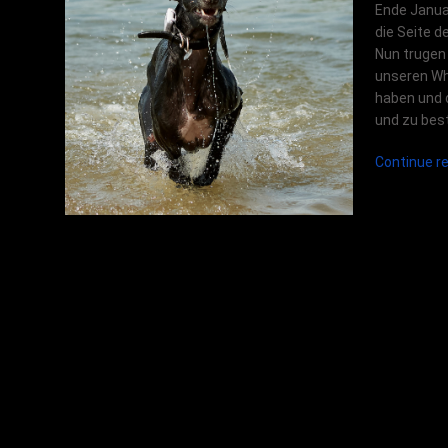
Ende Janua
die Seite d
Nun trugen 
unseren Whi
haben und 
und zu best
Continue r