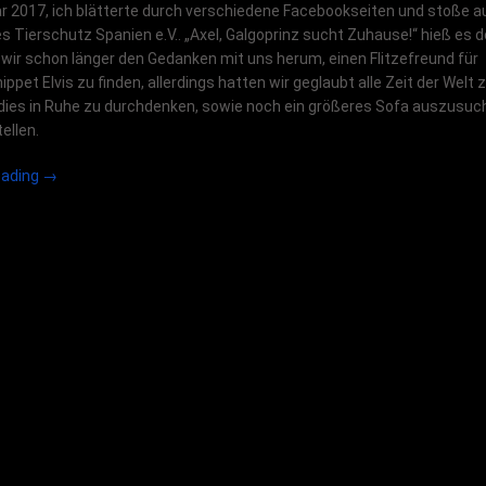
r 2017, ich blätterte durch verschiedene Facebookseiten und stoße a
es Tierschutz Spanien e.V.. „Axel, Galgoprinz sucht Zuhause!“ hieß es d
wir schon länger den Gedanken mit uns herum, einen Flitzefreund für
ppet Elvis zu finden, allerdings hatten wir geglaubt alle Zeit der Welt 
dies in Ruhe zu durchdenken, sowie noch ein größeres Sofa auszusuc
ellen.
„Galgo
eading
→
Loki,
ein
Jahr
spanischer
Wahlkölner“