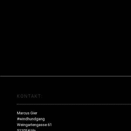
KONTAKT:
Marcus Gier
#windhundgang
Weingartengasse 61
51105 Köln